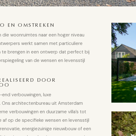
OO EN OMSTREKEN
 die woonruimtes naar een hoger niveau
ontwerpers werkt samen met particuliere
n te brengen in een ontwerp dat perfect bij
rspiegeling van de wensen en levensstijl
REALISEERD DOOR
LOO
h-end verbouwingen, luxe
w. Ons architectenbureau uit Amsterdam
rne verbouwingen
en
duurzame villa’s
tot
 af op de specifieke wensen en levensstijl
 renovatie, energiezuinige nieuwbouw of een