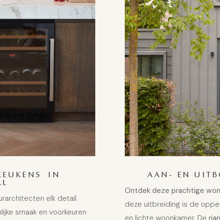
KEUKENS IN
AAN- EN UIT
AL
Ontdek deze prachtige woni
rarchitecten elk detail
deze uitbreiding is de oppe
ijke smaak en voorkeuren
en lichte woonkamer. De
ria