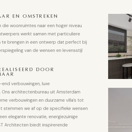
AAR EN OMSTREKEN
 die woonruimtes naar een hoger niveau
ontwerpers werkt samen met particuliere
n te brengen in een ontwerp dat perfect bij
rspiegeling van de wensen en levensstijl
REALISEERD DOOR
MAAR
h-end verbouwingen, luxe
w. Ons architectenbureau uit Amsterdam
rne verbouwingen
en
duurzame villa’s
tot
ject stemmen we af op de specifieke wensen
 een elegante renovatie, energiezuinige
ST Architecten biedt inspirerende