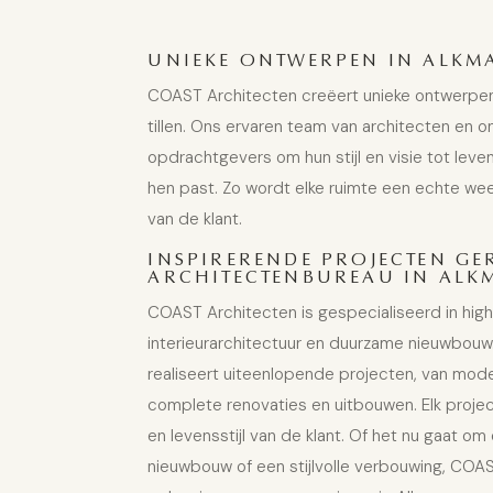
UNIEKE ONTWERPEN IN ALKM
COAST Architecten creëert unieke ontwerpen
tillen. Ons ervaren team van architecten en 
opdrachtgevers om hun stijl en visie tot leve
hen past. Zo wordt elke ruimte een echte wee
van de klant.
INSPIRERENDE PROJECTEN GE
ARCHITECTENBUREAU IN ALK
COAST Architecten is gespecialiseerd in hig
interieurarchitectuur en duurzame nieuwbou
realiseert uiteenlopende projecten, van
mode
complete renovaties en
uitbouwen
. Elk pro
en levensstijl van de klant. Of het nu gaat om
nieuwbouw of een stijlvolle verbouwing, COA