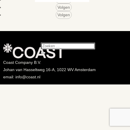
Volgen
Volgen
Coast Company B.V.
Johan van Hasseltweg 16-A, 1022 WV Amsterdam
email: info@coast.nl