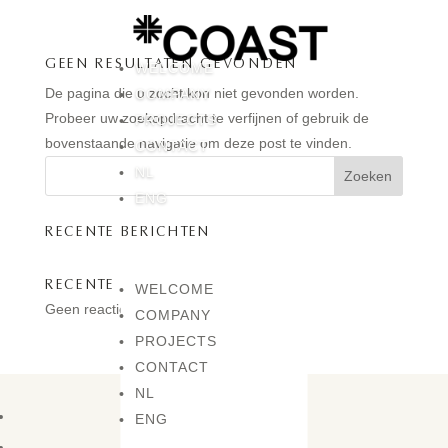
GEEN RESULTATEN GEVONDEN
WELCOME
De pagina die u zocht kon niet gevonden worden.
COMPANY
Probeer uw zoekopdracht te verfijnen of gebruik de
PROJECTS
bovenstaande navigatie om deze post te vinden.
CONTACT
NL
Zoeken
ENG
RECENTE BERICHTEN
RECENTE REACTIES
WELCOME
Geen reacties om weer te geven.
COMPANY
PROJECTS
CONTACT
NL
Volgen
ENG
Volgen